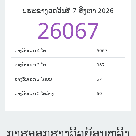
ປຮະຂຳງວດວິນທີ່ 7 ສິງຫາ 2026
26067
ລາງວັນເລກ 4 ໂຕ
6067
ລາງວັນເລກ 3 ໂຕ
067
ລາງວັນເລກ 2 ໂຕບນ
67
ລາງວັນເລກ 2 ໂຕລ່າງ
60
ກາຮອອກຮາງວິລຍ້ອນຫລິງ