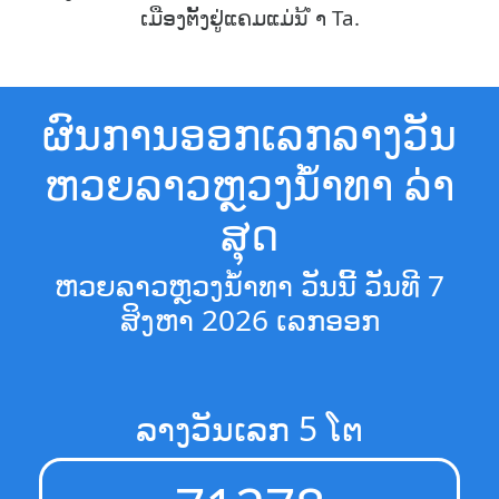
ເມືອງຕັ້ງຢູ່ແຄມແມ່ນ້ ຳ Ta.
ຜົນການອອກເລກລາງວັນ
ຫວຍລາວຫຼວງນໍ້າທາ ລ່າ
ສຸດ
ຫວຍລາວຫຼວງນໍ້າທາ ວັນນີ້ ວັນທີ 7
ສິງຫາ 2026 ເລກອອກ
ລາງວັນເລກ 5 ໂຕ