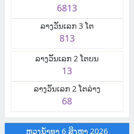
6813
ລາງວັນເລກ 3 ໂຕ
813
ລາງວັນເລກ 2 ໂຕບນ
13
ລາງວັນເລກ 2 ໂຕລ່າງ
68
ຫຼວງນໍ້າທາ 6 ສິງຫາ 2026