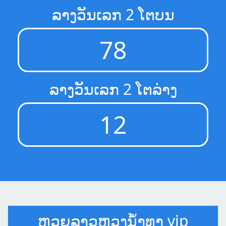
ລາງວັນເລກ 2 ໂຕບນ
78
ລາງວັນເລກ 2 ໂຕລ່າງ
12
ຫວຍລາວຫຼວງນໍ້າທາ vip