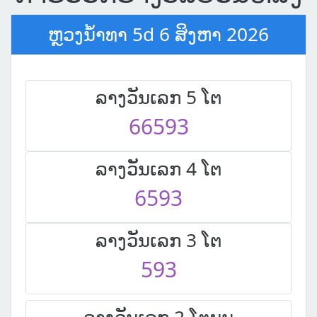
ຫຼວງນໍ້າທາ 5d 6 ສິງຫາ 2026
ລາງວັນເລກ 5 ໂຕ
66593
ລາງວັນເລກ 4 ໂຕ
6593
ລາງວັນເລກ 3 ໂຕ
593