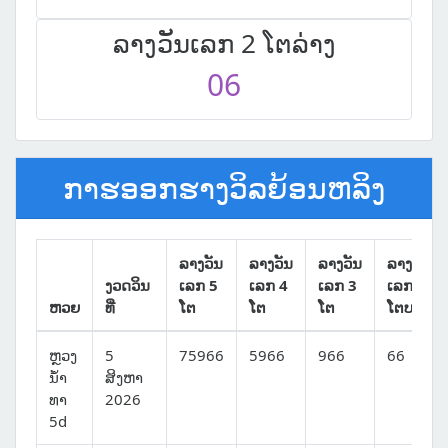
ລາງວັນເລກ 2 ໂຕລ່າງ
06
ກາຮອອກຮາງວິລຍ້ອນຫລິງ
ລາງວັນ
ລາງວັນ
ລາງວັນ
ລາງວັນ
ງວດວິນ
ເລກ 5
ເລກ 4
ເລກ 3
ເລກ 2
ຫວຍ
ທີ່
ໂຕ
ໂຕ
ໂຕ
ໂຕບນ
ຫຼວງ
5
75966
5966
966
66
ນໍ້າ
ສິງຫາ
ທາ
2026
5d