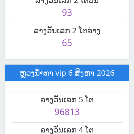
ລາງວັນເລກ 2 ໂຕບນ
93
ລາງວັນເລກ 2 ໂຕລ່າງ
65
ຫຼວງນໍ້າທາ vip 6 ສິງຫາ 2026
ລາງວັນເລກ 5 ໂຕ
96813
ລາງວັນເລກ 4 ໂຕ