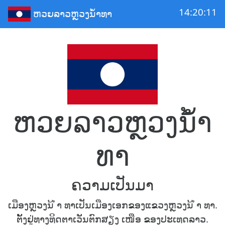
14:20:12
ຫວຍລາວຫຼວງນໍ້າທາ
ຫວຍລາວຫຼວງນໍ້າ
ທາ
ຄວາມເປັນມາ
ເມືອງຫຼວງນ້ ຳ ທາເປັນເມືອງເອກຂອງແຂວງຫຼວງນ້ ຳ ທາ.
ຕັ້ງຢູ່ທາງທິດຕາເວັນຕົກສຽງ ເໜືອ ຂອງປະເທດລາວ.